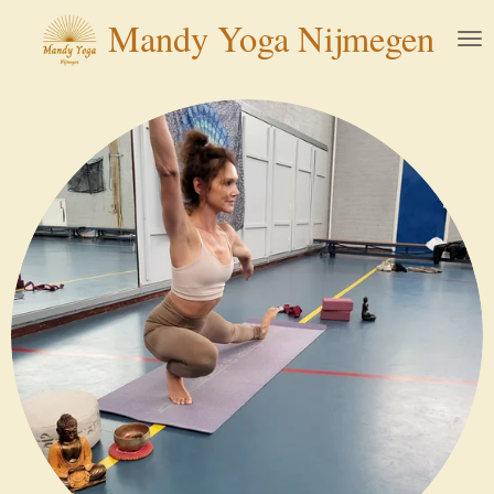
Ga
Mandy Yoga
Nijmegen
direct
naar
de
hoofdinhoud